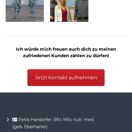
i
c
h
e
r
h
e
i
t
Ich würde mich freuen auch dich zu meinen
E
zufriedenen Kunden zählen zu dürfen!
v
i
d
e
Jetzt Kontakt aufnehmen
n
z
b
a
s
i
e
r
Petra Handorfer, BSc MSc nutr. med.
t
(geb. Eberharter)
,