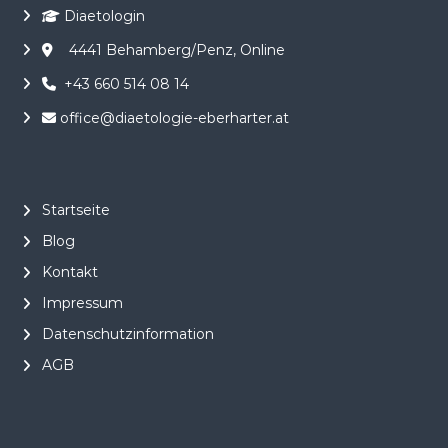
o
Diaetologin
h
n
4441 Behamberg/Penz, Online
e
V
+43 660 514 08 14
e
r
office@diaetologie-eberharter.at
b
o
t
e
–
Startseite
E
Blog
n
e
Kontakt
r
g
Impressum
i
e
Datenschutzinformation
&
AGB
G
e
n
u
s