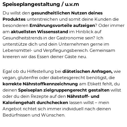
Speiseplangestaltung / u.v.m
t
r
a
e
Du willst den
gesundheitlichen Nutzen deines
t
r
Produktes
unterstreichen und somit deine Kunden die
u
n
besonderen
Ernährungsvorteile aufzeigen
? Oder immer
g
am
aktuellsten Wissensstand
im Hinblick auf
u
Gesundheitstrends in der Gastronomie sein? Ich
n
unterstütze dich und dein Unternehmen gerne im
d
T
Lebensmittel- und Verpflegungsbereich. Gemeinsam
h
kreieren wir das Essen deiner Gäste neu.
e
r
a
Egal ob du Hilfestellung bei
diätetischen Anfragen,
wie
p
vegan, glutenfrei oder diabetesgerecht benötigst, die
i
korrekte Nährstoffkennzeichnung
am Etikett fehlt, du
e
deinen
Speiseplan zielgruppengerecht gestalten
willst
i
n
oder du dein Rezepte auf den
Nährstoff- und
B
Kaloriengehalt durchchecken
lassen willst – mein
e
Angebot richtet sich immer individuell nach deinen
h
Bedürfnissen und Wünschen.
a
m
b