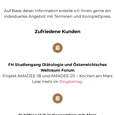
f
l
Auf Basis dieser Information erstelle ich Ihnen gerne ein
a
individuelles Angebot mit Terminen und Komplettpreis.
n
z
e
Zufriedene Kunden
n
h
e
i
l
k
u
FH Studiengang Diätologie und Österreichisches
n
d
Weltraum Forum
e
Projekt AMADEE-18 und AMADEE-20 – Kochen am Mars
Lese mehr im
Blogbeitrag.
&
E
r
n
ä
h
r