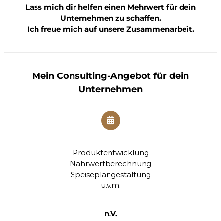
Lass mich dir helfen einen Mehrwert für dein
e
r
Unternehmen zu schaffen.
g
Ich freue mich auf unsere Zusammenarbeit.
&
o
n
l
i
Mein Consulting-Angebot für dein
n
e
Unternehmen
,
S
c
h
w
e
r
Produktentwicklung
p
Nährwertberechnung
u
Speiseplangestaltung
n
u.v.m.
k
t
e
:
n.V.
P