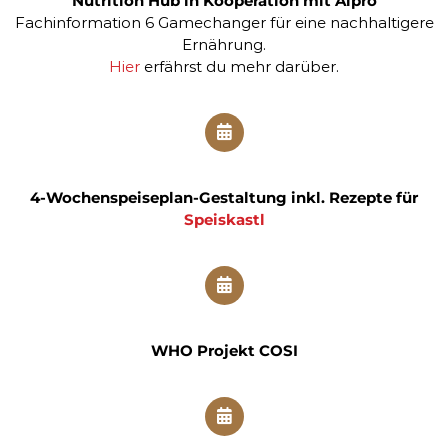
Nutrition Hub in Kooperation mit Alpro
u
n
Fachinformation 6 Gamechanger für eine nachhaltigere
g
Ernährung.
b
Hier
erfährst du mehr darüber.
e
i
D
a
r
m
b
4-Wochenspeiseplan-Gestaltung inkl. Rezepte für
e
s
Speiskastl
c
h
w
e
r
d
e
WHO Projekt COSI
n
R
e
i
z