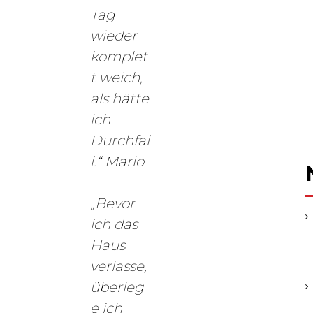
Tag
wieder
komplet
t weich,
als hätte
ich
Durchfal
l.“
Mario
„Bevor
ich das
Haus
verlasse,
überleg
e ich