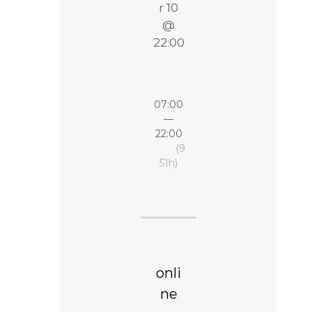
r 10
g
@
u
22:00
n
d
T
07:00
—
h
22:00
e
(9
51h)
r
a
p
i
e
i
onli
n
ne