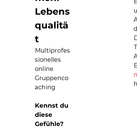
Lebens
qualitä
d
t
D
Multiprofes
A
sionelles
online
Gruppenco
h
aching
Kennst du
diese
Gefühle?