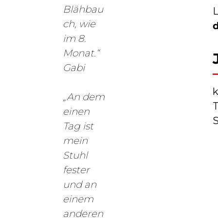
Blähbau
ch, wie
d
im 8.
Monat.“
Gabi
k
„An dem
T
einen
S
Tag ist
mein
Stuhl
fester
und an
einem
anderen