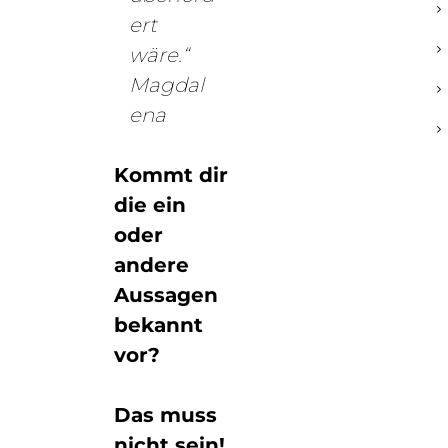
ert
wäre.“
Magdal
ena
Kommt dir
die ein
oder
andere
Aussagen
bekannt
vor?
Das muss
nicht sein!