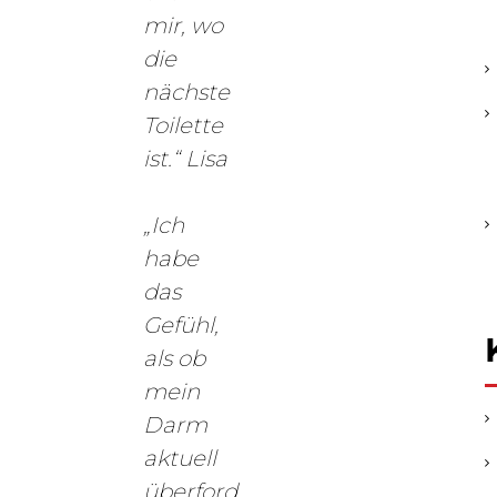
mir, wo
die
nächste
Toilette
ist.“
Lisa
„Ich
habe
das
Gefühl,
als ob
mein
Darm
aktuell
überford