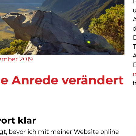
d
D
A
zember 2019
ne Anrede verändert
h
ort klar
gt, bevor ich mit meiner Website online