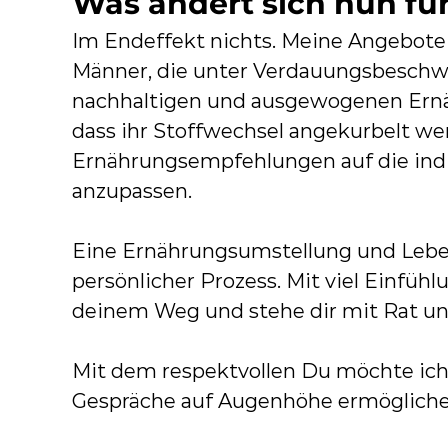
Was ändert sich nun für
i
D
Im Endeffekt nichts. Meine Angebote 
a
Männer, die unter Verdauungsbeschwer
r
nachhaltigen und ausgewogenen Ernä
m
dass ihr Stoffwechsel angekurbelt we
b
Ernährungsempfehlungen auf die indi
e
anzupassen.
s
c
Eine Ernährungsumstellung und Leben
h
persönlicher Prozess. Mit viel Einfüh
w
deinem Weg und stehe dir mit Rat und
e
r
Mit dem respektvollen Du möchte ich
d
Gespräche auf Augenhöhe ermögliche
e