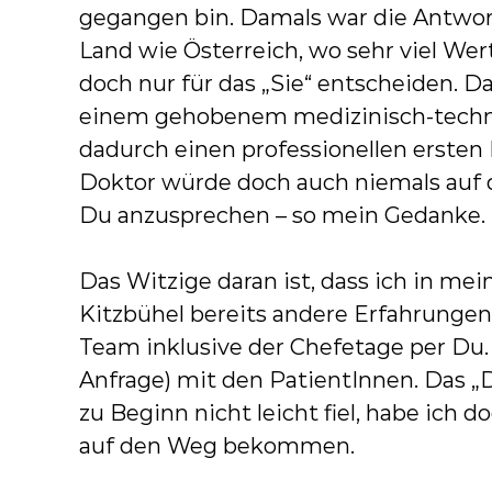
gegangen bin. Damals war die Antwort
g
Land wie Österreich, wo sehr viel Wert
u
doch nur für das „Sie“ entscheiden. D
n
einem gehobenem medizinisch-techni
d
dadurch einen professionellen ersten 
T
Doktor würde doch auch niemals auf 
h
Du anzusprechen – so mein Gedanke.
e
r
Das Witzige daran ist, dass ich in m
a
Kitzbühel bereits andere Erfahrunge
p
Team inklusive der Chefetage per Du.
i
Anfrage) mit den PatientInnen. Das „
e
zu Beginn nicht leicht fiel, habe ich
i
auf den Weg bekommen.
n