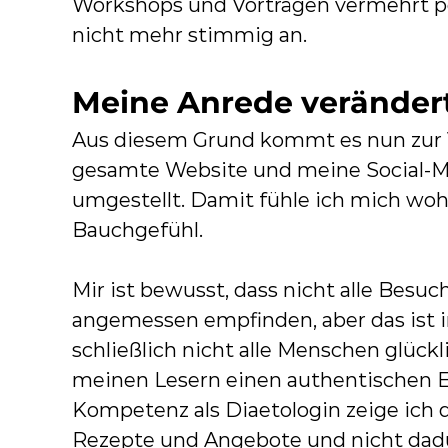
e
Workshops und Vorträgen vermehrt per 
,
nicht mehr stimmig an.
S
c
Meine Anrede verändert
h
Aus diesem Grund kommt es nun zur 
w
gesamte Website und meine Social-Me
e
umgestellt. Damit fühle ich mich woh
r
Bauchgefühl.
p
u
Mir ist bewusst, dass nicht alle Besu
n
angemessen empfinden, aber das ist 
k
schließlich nicht alle Menschen glückl
t
meinen Lesern einen authentischen E
e
Kompetenz als Diaetologin zeige ich 
:
Rezepte und Angebote und nicht dadu