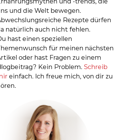
Ernährungsmythen und -trends, die
:
uns und die Welt bewegen.
Abwechslungsreiche Rezepte dürfen
a natürlich auch nicht fehlen.
u hast einen speziellen
Themenwunsch für meinen nächsten
rtikel oder hast Fragen zu einem
Blogbeitrag? Kein Problem.
Schreib
mir
einfach. Ich freue mich, von dir zu
ören.