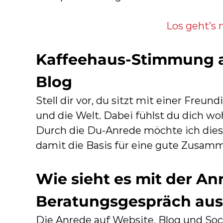
P
f
Los geht’s
l
a
Kaffeehaus-Stimmung a
n
z
Blog
e
Stell dir vor, du sitzt mit einer Freu
n
und die Welt. Dabei fühlst du dich woh
h
Durch die Du-Anrede möchte ich dies
e
damit die Basis für eine gute Zusamm
i
l
Wie sieht es mit der An
k
u
Beratungsgespräch au
n
Die Anrede auf Website, Blog und Socia