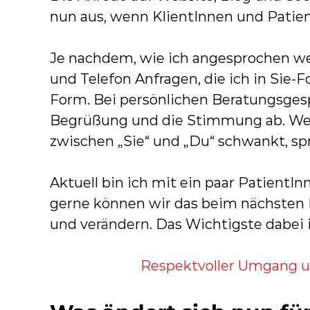
d
nun aus, wenn KlientInnen und Patie
e
Je nachdem, wie ich angesprochen wer
&
und Telefon Anfragen, die ich in Sie-F
E
Form. Bei persönlichen Beratungsgespr
r
Begrüßung und die Stimmung ab. We
n
zwischen „Sie“ und „Du“ schwankt, spr
ä
h
Aktuell bin ich mit ein paar PatientI
r
gerne können wir das beim nächsten
u
und verändern. Das Wichtigste dabei i
n
g
Respektvoller Umgang 
b
e