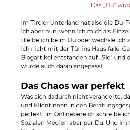
B
Das „Du“ wur
e
h
Im Tiroler Unterland hat also die Du
a
ich aber nun, wenn ich mich als Einz
m
Bleibe ich beim Du oder wechsle ich 
b
ich nicht mit der Tür ins Haus falle. 
e
Blogartikel entstanden auf „Sie“ und
r
wurde auch daran angepasst.
g
&
Das Chaos war perfekt
o
n
Was sich dadurch nicht veränderte, da
l
und KlientInnen in den Beratungsges
i
perfekt. Im Onlinebereich schreibe ich
n
Sozialen Medien aber per Du. Und im 