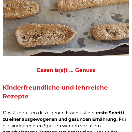
u
n
g
b
e
i
D
a
r
m
b
e
s
c
Essen is(s)t ... Genuss
h
w
e
Kinderfreundliche und lehrreiche
r
Rezepte
d
e
n
R
Das Zubereiten des eigenen Essens ist der
erste Schritt
e
zu einer ausgewogenen und gesunden Ernährung.
Für
i
die kindgerechten Speisen werden vor allem
z