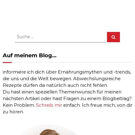
S
S
u
u
c
c
h
e
h
Auf meinem Blog…
n
e
n
informiere ich dich über Ernährungsmythen und -trends,
a
die uns und die Welt bewegen. Abwechslungsreiche
c
Rezepte dürfen da natürlich auch nicht fehlen.
h
:
Du hast einen speziellen Themenwunsch für meinen
nächsten Artikel oder hast Fragen zu einem Blogbeitrag?
Kein Problem.
Schreib mir
einfach. Ich freue mich, von dir
zu hören.