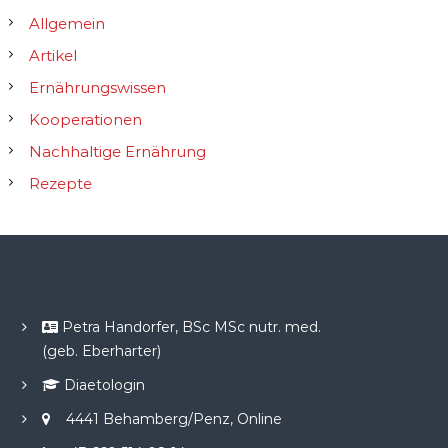
Allgemein
Artikel
Ernährungswissen
Kooperationen
Nachhaltige Ernährung
Rezepte
Petra Handorfer, BSc MSc nutr. med.
(geb. Eberharter)
Diaetologin
4441 Behamberg/Penz, Online