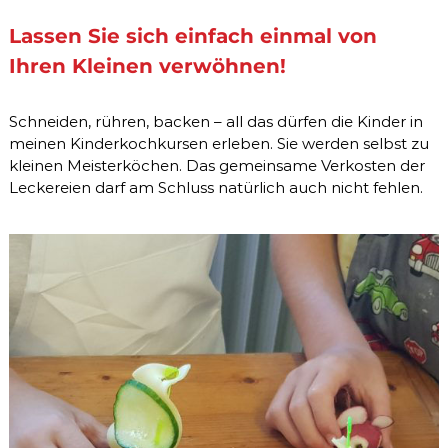
t
r
a
Lassen Sie sich einfach einmal von
e
t
r
Ihren Kleinen verwöhnen!
u
n
g
Schneiden, rühren, backen – all das dürfen die Kinder in
u
n
meinen Kinderkochkursen erleben. Sie werden selbst zu
d
kleinen Meisterköchen. Das gemeinsame Verkosten der
T
Leckereien darf am Schluss natürlich auch nicht fehlen.
h
e
r
a
p
i
e
i
n
B
e
h
a
m
b