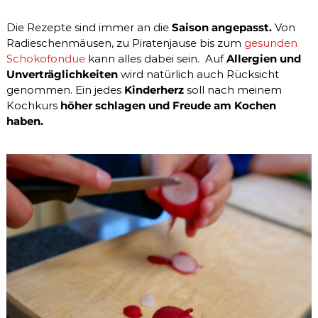
i
c
Die Rezepte sind immer an die
Saison angepasst.
Von
h
e
Radieschenmäusen, zu Piratenjause bis zum
gesunden
r
Schokofondue
kann alles dabei sein. Auf
Allergien und
h
Unverträglichkeiten
wird natürlich auch Rücksicht
e
genommen. Ein jedes
Kinderherz
soll nach meinem
i
Kochkurs
höher schlagen und Freude am Kochen
t
haben.
E
v
i
d
e
n
z
b
a
s
i
e
r
t
,