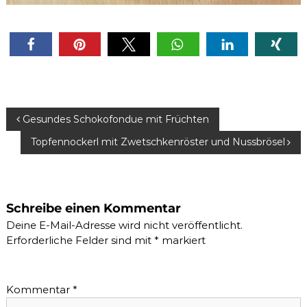
B
Gesundes Schokofondue mit Früchten
e
Topfennockerl mit Zwetschkenröster und Nussbrösel
i
t
r
Schreibe einen Kommentar
a
Deine E-Mail-Adresse wird nicht veröffentlicht.
g
Erforderliche Felder sind mit
*
markiert
s
-
Kommentar
*
N