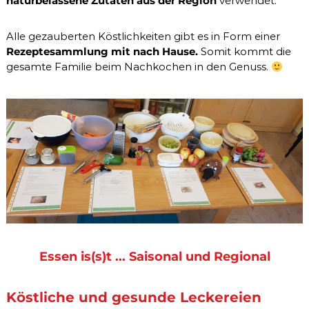
naturbelassene Zutaten aus der Region
verwendet.
d
a
r
Alle gezauberten Köstlichkeiten gibt es in Form einer
m
Rezeptesammlung mit nach Hause.
Somit kommt die
,
B
gesamte Familie beim Nachkochen in den Genuss.
l
ä
h
b
a
u
c
h
&
E
s
s
e
n
s
Essen is(s)t ... Saisonal und Regional
-
U
n
Köstliche und gesunde Leckereien
s