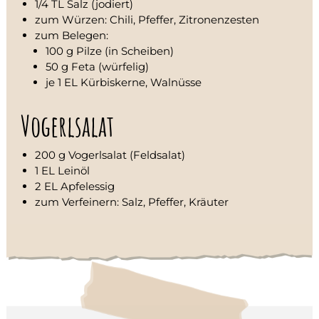
d
1/4 TL Salz (jodiert)
a
zum Würzen: Chili, Pfeffer, Zitronenzesten
r
zum Belegen:
m
100 g Pilze (in Scheiben)
,
50 g Feta (würfelig)
B
l
je 1 EL Kürbiskerne, Walnüsse
ä
h
Vogerlsalat
b
a
u
200 g Vogerlsalat (Feldsalat)
c
h
1 EL Leinöl
&
2 EL Apfelessig
E
zum Verfeinern: Salz, Pfeffer, Kräuter
s
s
e
n
s
-
U
n
s