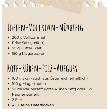
u
n
g
b
e
i
Topfen-Vollkorn-Mürbteig
D
a
r
200 g Vollkornmehl
m
Prise Salz (jodiert)
b
50 g Butter (kalt)
e
s
150 g Magertopfen
c
h
Rote-Rüben-Pilz-Aufguss
w
e
r
100 g Skyr (auch aus Österreich erhältlich)
d
100 g Magertopfen
e
n
50 ml Raunersaft (Rote Rüben Saft) oder 1 kl.
R
Rauner püriert
e
2 Eier
i
4 EL feine Haferflocken
z