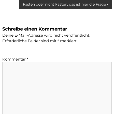
e
Fasten oder nicht Fasten, das ist hier die Frage
i
t
r
Schreibe einen Kommentar
a
Deine E-Mail-Adresse wird nicht veröffentlicht.
g
Erforderliche Felder sind mit
*
markiert
s
-
Kommentar
*
N
a
v
i
g
a
t