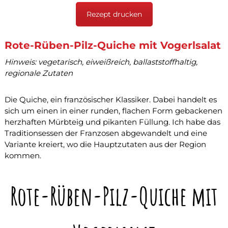
t
r
Rezept drucken
a
e
t
r
u
n
Rote-Rüben-Pilz-Quiche mit Vogerlsalat
g
Hinweis: vegetarisch, eiweißreich, ballaststoffhaltig,
u
n
regionale Zutaten
d
T
h
Die Quiche, ein französischer Klassiker. Dabei handelt es
e
sich um einen in einer runden, flachen Form gebackenen
r
herzhaften Mürbteig und pikanten Füllung. Ich habe das
a
Traditionsessen der Franzosen abgewandelt und eine
p
Variante kreiert, wo die Hauptzutaten aus der Region
i
e
kommen.
i
n
B
Rote-Rüben-Pilz-Quiche mit
e
h
a
m
b