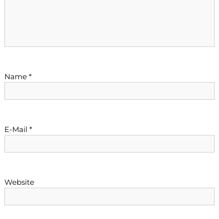
i
o
n
Name
*
E-Mail
*
Website