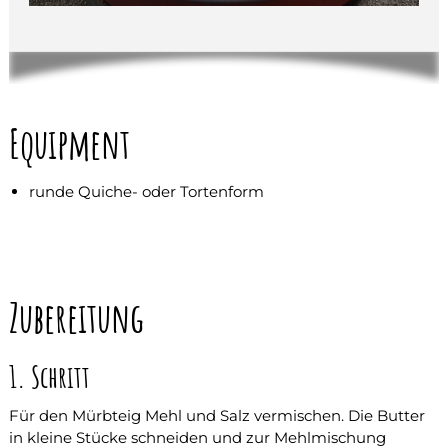
o
h
n
e
V
e
r
Equipment
b
o
t
e
runde Quiche- oder Tortenform
–
E
n
e
r
g
Zubereitung
i
e
&
1. Schritt
G
e
n
Für den Mürbteig Mehl und Salz vermischen. Die Butter
u
in kleine Stücke schneiden und zur Mehlmischung
s