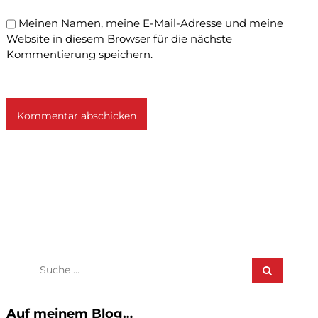
Meinen Namen, meine E-Mail-Adresse und meine
Website in diesem Browser für die nächste
Kommentierung speichern.
S
S
u
u
c
c
h
e
h
Auf meinem Blog…
n